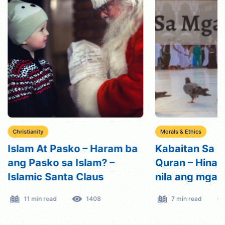
Christianity
Morals & Ethics
Islam At Pasko – Haram ba
Kabaitan Sa 
ang Pasko sa Islam? –
Quran – Hinah
Islamic Santa Claus
nila ang mga 
11 min read
1408
7 min read