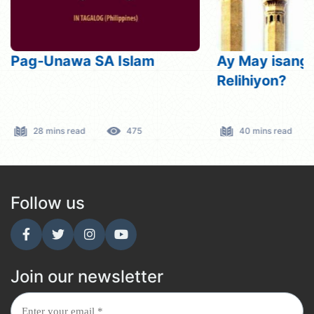
Pag-Unawa SA Islam
Ay May isang
Relihiyon?
28 mins read
475
40 mins read
Follow us
Join our newsletter