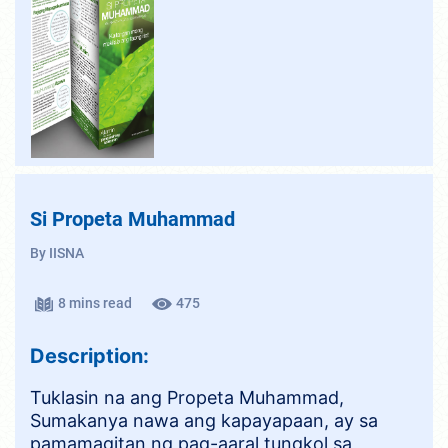
Si Propeta Muhammad
By IISNA
8 mins read
475
Description:
Tuklasin na ang Propeta Muhammad,
Sumakanya nawa ang kapayapaan, ay sa
pamamagitan ng pag-aaral tungkol sa