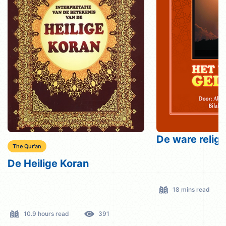
De ware relig
The Qur'an
De Heilige Koran
18 mins read
10.9 hours read
391