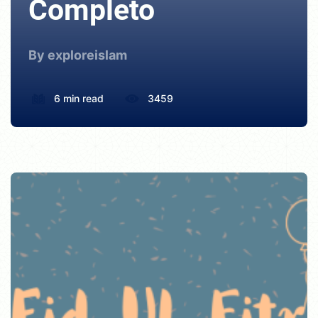
Completo
By exploreislam
6 min read
3459