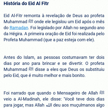
História do Eid Al Fitr
Eid Al-Fitr remonta à revelação de Deus ao profeta
Muhammad ﷺ onde ele legislou um Eid após o mês
do
Ramadan
. Foi legislado por Allah no segundo ano
da Hégira. A primeira oração de Eid foi realizada pelo
Profeta Muhammad (que a paz esteja com ele).
Antes do Islam, as pessoas costumavam ter dois
dias por ano para brincar e se divertir. O profeta
Muhammad ﷺ disse a eles que Deus os substituiu
pelo Eid, que é muito melhor e mais bonito.
Foi narrado que quando o Mensageiro de Allah ﷺ
veio a Al-Madinah, ele disse: ‘Você teve dois dias
para jogar, mas Allah الله deu aos muçulmanos algo