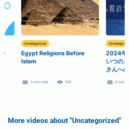
Uncategorized
Uncategorized
Egypt Religions Before
2024年ラマ
Islam
いつのこと？
さんへのガイ
3 min read
750
9 min read
More videos about "Uncategorized"