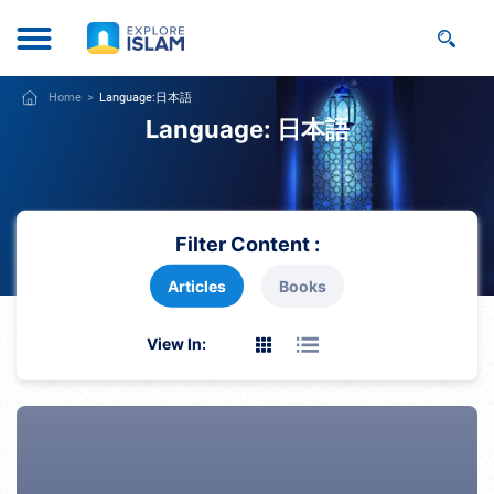
Home
Language:
日本語
Language:
日本語
Filter Content :
Articles
Books
View In: