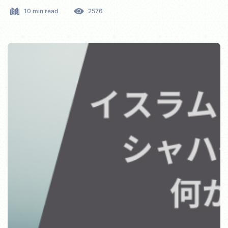
10 min read
2576