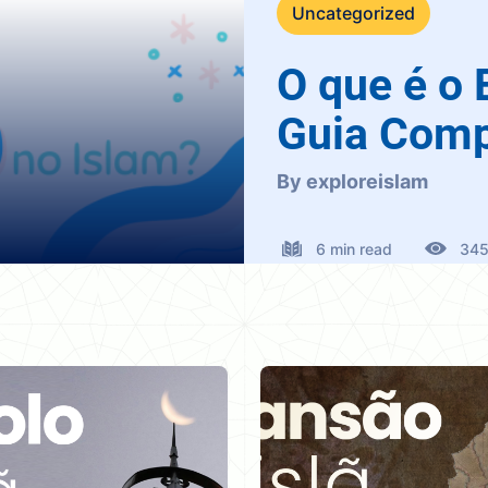
Uncategorized
O que é o 
Guia Comp
By exploreislam
6 min read
345