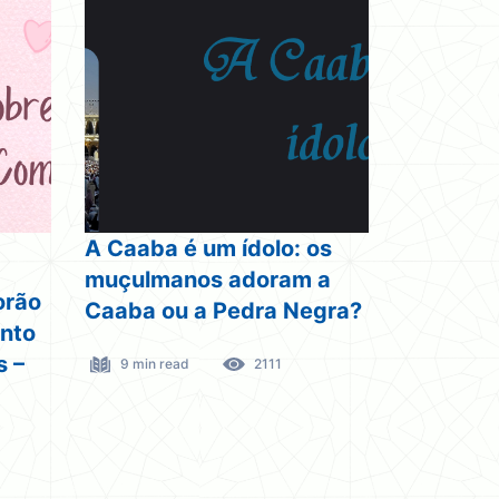
A Caaba é um ídolo: os
muçulmanos adoram a
orão
Caaba ou a Pedra Negra?
nto
s –
9 min read
2111