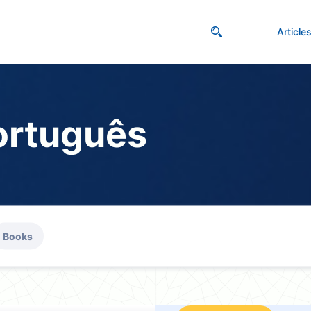
Article
ortuguês
Books