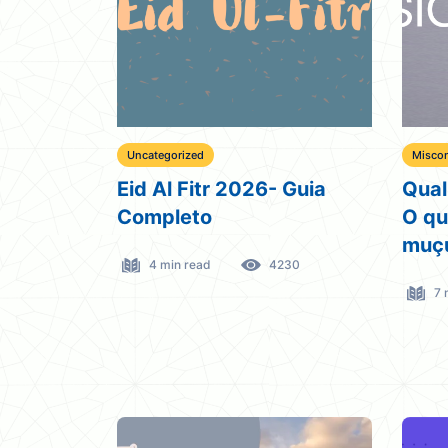
Uncategorized
Misco
Eid Al Fitr 2026- Guia
Qual
Completo
O qu
muçu
4 min read
4230
7 