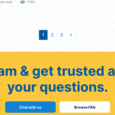
min read
1796
1
2
3
>
am & get trusted a
your questions.
Chat with us
Browse FAQ