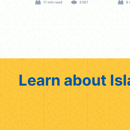
11 min read
3387
9 
Learn about Isl