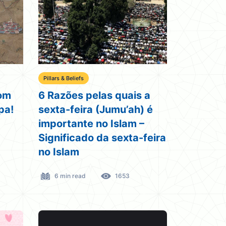
Pillars & Beliefs
com
6 Razões pelas quais a
pa!
sexta-feira (Jumu’ah) é
importante no Islam –
Significado da sexta-feira
no Islam
6 min read
1653