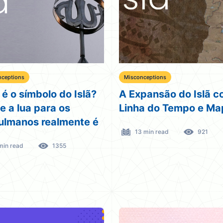
nceptions
Misconceptions
 é o símbolo do Islã?
A Expansão do Islã 
e a lua para os
Linha do Tempo e Ma
lmanos realmente é
13 min read
921
min read
1355