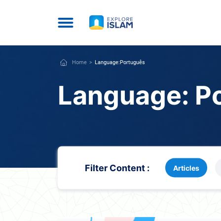
Home
Language:
Português
Language:
P
Filter Content :
Articles