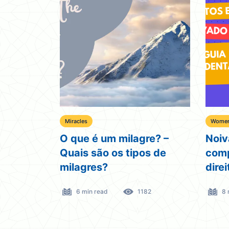
Miracles
Women 
O que é um milagre? –
Noiv
Quais são os tipos de
comp
milagres?
dire
6 min read
1182
8 