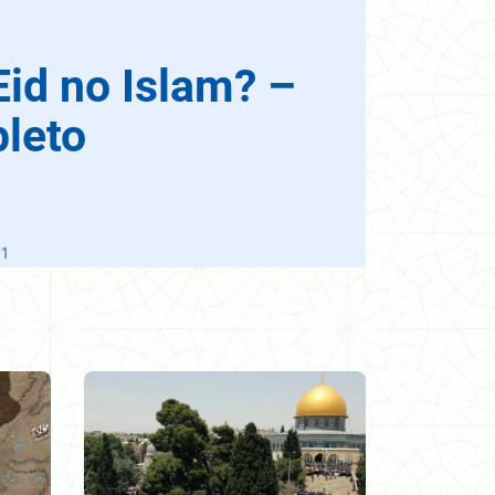
Eid no Islam? –
leto
1