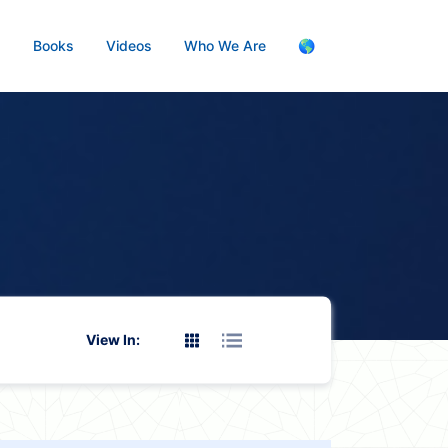
s
Books
Videos
Who We Are
🌎
View In: