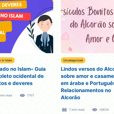
in Islam
Uncategorized
ado no Islam– Guia
Lindos versos do Alc
leto ocidental de
sobre amor e casame
itos e deveres
em árabe e Portuguê
Relacionamentos no
min read
1707
Alcorão
7 min read
14634