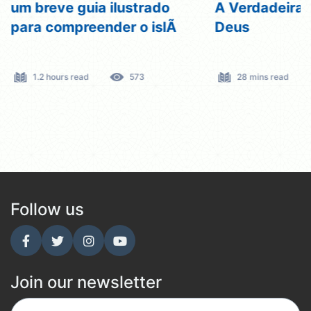
um breve guia ilustrado
A Verdadeira 
para compreender o islÃ
Deus
1.2 hours read
573
28 mins read
Follow us
Join our newsletter