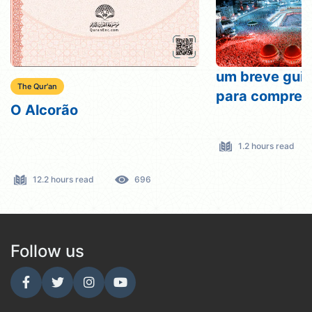
um breve guia
The Qur'an
para compreen
O Alcorão
1.2 hours read
12.2 hours read
696
Follow us