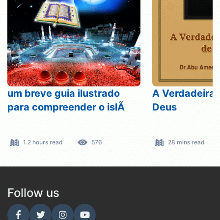
um breve guia ilustrado
A Verdadeira 
para compreender o islÃ
Deus
1.2 hours read
576
28 mins read
Follow us