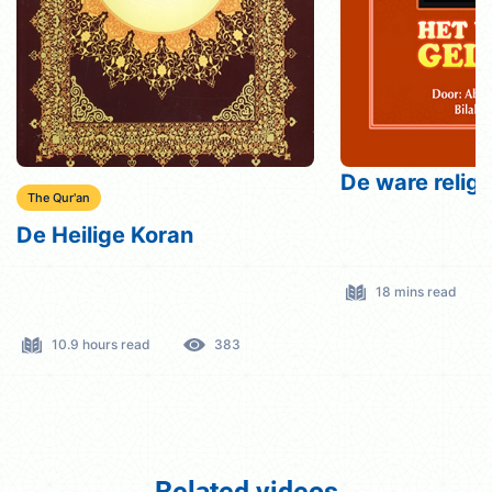
De ware relig
The Qur'an
De Heilige Koran
18 mins read
10.9 hours read
383
Related videos