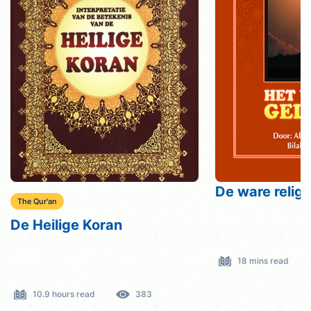
De ware relig
The Qur'an
De Heilige Koran
18 mins read
10.9 hours read
383