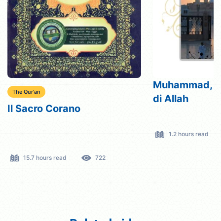
Muhammad, il
The Qur'an
di Allah
Il Sacro Corano
1.2 hours read
15.7 hours read
722