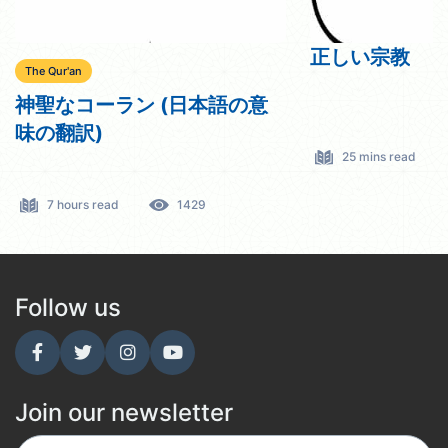
正しい宗教
The Qur'an
神聖なコーラン (日本語の意
味の翻訳)
25 mins read
7 hours read
1429
Follow us
Join our newsletter