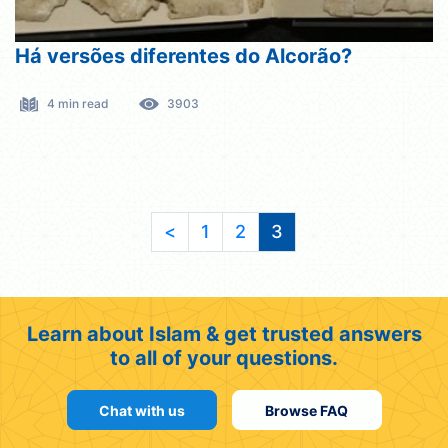
Há versões diferentes do Alcorão?
4 min read
3903
<
1
2
3
Learn about Islam & get trusted answers
to all of your questions.
Chat with us
Browse FAQ