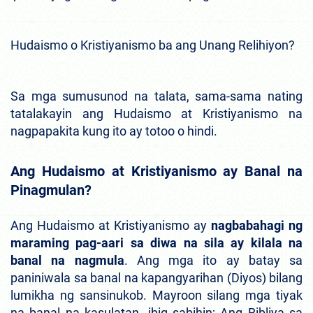
Hudaismo o Kristiyanismo ba ang Unang Relihiyon?
Sa mga sumusunod na talata, sama-sama nating
tatalakayin ang Hudaismo at Kristiyanismo na
nagpapakita kung ito ay totoo o hindi.
Ang Hudaismo at Kristiyanismo ay Banal na
Pinagmulan?
Ang Hudaismo at Kristiyanismo ay
nagbabahagi ng
maraming pag-aari sa diwa na sila ay kilala na
banal na nagmula
. Ang mga ito ay batay sa
paniniwala sa banal na kapangyarihan (Diyos) bilang
lumikha ng sansinukob. Mayroon silang mga tiyak
na banal na kasulatan -ibig sabihin; Ang Bibliya sa