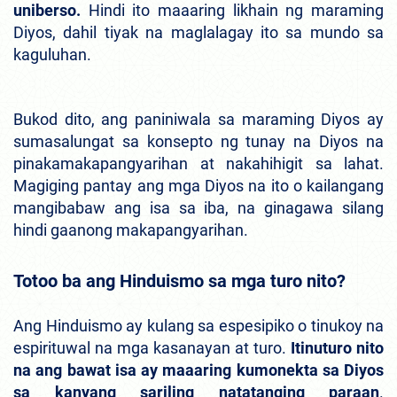
uniberso.
Hindi ito maaaring likhain ng maraming
Diyos, dahil tiyak na maglalagay ito sa mundo sa
kaguluhan.
Bukod dito, ang paniniwala sa maraming Diyos ay
sumasalungat sa konsepto ng tunay na Diyos na
pinakamakapangyarihan at nakahihigit sa lahat.
Magiging pantay ang mga Diyos na ito o kailangang
mangibabaw ang isa sa iba, na ginagawa silang
hindi gaanong makapangyarihan.
Totoo ba ang Hinduismo sa mga turo nito?
Ang Hinduismo ay kulang sa espesipiko o tinukoy na
espirituwal na mga kasanayan at turo.
Itinuturo nito
na ang bawat isa ay maaaring kumonekta sa Diyos
sa kanyang sariling natatanging paraan
.