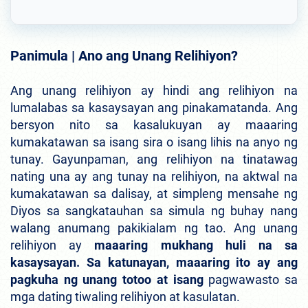
Panimula | Ano ang Unang Relihiyon?
Ang unang relihiyon ay hindi ang relihiyon na
lumalabas sa kasaysayan ang pinakamatanda. Ang
bersyon nito sa kasalukuyan ay maaaring
kumakatawan sa isang sira o isang lihis na anyo ng
tunay. Gayunpaman, ang relihiyon na tinatawag
nating una ay ang tunay na relihiyon, na aktwal na
kumakatawan sa dalisay, at simpleng mensahe ng
Diyos sa sangkatauhan sa simula ng buhay nang
walang anumang pakikialam ng tao. Ang unang
relihiyon ay
maaaring mukhang huli na sa
kasaysayan. Sa katunayan, maaaring ito ay ang
pagkuha ng unang totoo at isang
pagwawasto sa
mga dating tiwaling relihiyon at kasulatan.