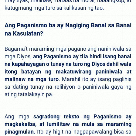
may tiyak, malinaw, mataas na moral, naaangkop, at
katugmang mga turo sa kalikasan ng tao.
Ang Paganismo ba ay Nagiging Banal sa Banal
na Kasulatan?
Bagama’t maraming mga pagano ang naniniwala sa
mga Diyos,
ang Paganismo ay tila hindi isang banal
na kapahayagan o tunay na turo ng Diyos dahil wala
itong batayan ng makatuwirang paniniwala at
malinaw na mga turo
. Marahil ito ay isang paglihis
sa dating tunay na relihiyon o paniniwala gaya ng
ating tatalakayin pa.
Ang mga
sagradong teksto ng Paganismo ay
magkakaiba, at lumilitaw na mula sa maraming
pinagmulan.
Ito ay higit na nagpapawalang-bisa sa