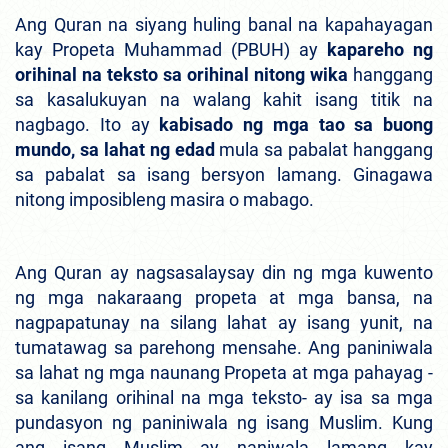
Ang Quran na siyang huling banal na kapahayagan
kay Propeta Muhammad (PBUH) ay
kapareho ng
orihinal na teksto sa orihinal nitong wika
hanggang
sa kasalukuyan na walang kahit isang titik na
nagbago. Ito ay
kabisado ng mga tao sa buong
mundo, sa lahat ng edad
mula sa pabalat hanggang
sa pabalat sa isang bersyon lamang. Ginagawa
nitong imposibleng masira o mabago.
Ang Quran ay nagsasalaysay din ng mga kuwento
ng mga nakaraang propeta at mga bansa, na
nagpapatunay na silang lahat ay isang yunit, na
tumatawag sa parehong mensahe. Ang paniniwala
sa lahat ng mga naunang Propeta at mga pahayag -
sa kanilang orihinal na mga teksto- ay isa sa mga
pundasyon ng paniniwala ng isang Muslim. Kung
ang isang Muslim ay naniwala lamang kay