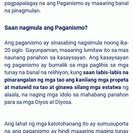
pagpapalagay na ang Paganismo ay maaaring banal
na pinagmulan.
Saan nagmula ang Paganismo?
Ang paganismo ay sinasabing nagsimula noong ika-
20 siglo. Gayunpaman, maaaring lumitaw ito sa mas
naunang panahon sa kasaysayan. Ang kasaysayan
ng paganismo ay bumalik sa mga paglihis sa mga
tunay na banal na relihiyon, kung
saan labis-labis na
pinarangalan ng mga tao ang kanilang mga propeta
at matuwid na tao at ginawa silang mga estatwa
ng
alaala, na naging mga idolo sa mahabang panahon
para sa mga Diyos at Diyosa.
Ang lahat ng mga katotohanang ito ay sumusuporta
na ang paganismo ay hindi maaaring maging tunay