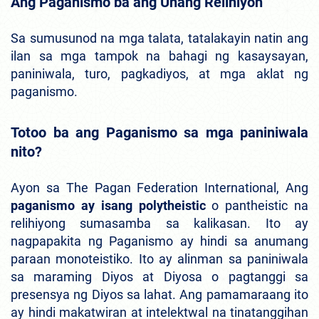
Ang Paganismo ba ang Unang Relihiyon
Sa sumusunod na mga talata, tatalakayin natin ang
ilan sa mga tampok na bahagi ng kasaysayan,
paniniwala, turo, pagkadiyos, at mga aklat ng
paganismo.
Totoo ba ang Paganismo sa mga paniniwala
nito?
Ayon sa The Pagan Federation International, Ang
paganismo ay isang polytheistic
o pantheistic na
relihiyong sumasamba sa kalikasan. Ito ay
nagpapakita ng Paganismo ay hindi sa anumang
paraan monoteistiko. Ito ay alinman sa paniniwala
sa maraming Diyos at Diyosa o pagtanggi sa
presensya ng Diyos sa lahat. Ang pamamaraang ito
ay hindi makatwiran at intelektwal na tinatanggihan