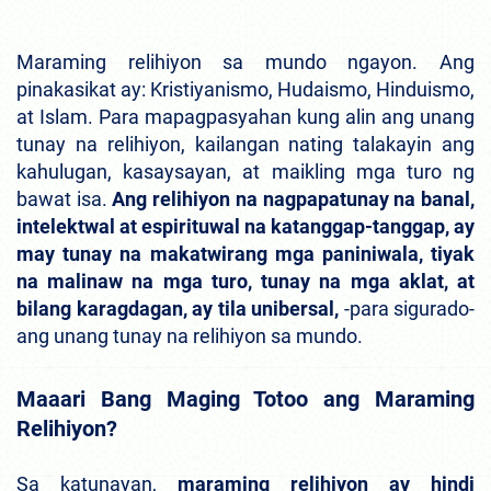
Maraming relihiyon sa mundo ngayon. Ang
pinakasikat ay: Kristiyanismo, Hudaismo, Hinduismo,
at Islam. Para mapagpasyahan kung alin ang unang
tunay na relihiyon, kailangan nating talakayin ang
kahulugan, kasaysayan, at maikling mga turo ng
bawat isa.
Ang relihiyon na nagpapatunay na banal,
intelektwal at espirituwal na katanggap-tanggap, ay
may tunay na makatwirang mga paniniwala, tiyak
na malinaw na mga turo, tunay na mga aklat, at
bilang karagdagan, ay tila unibersal,
-para sigurado-
ang unang tunay na relihiyon sa mundo.
Maaari Bang Maging Totoo ang Maraming
Relihiyon?
Sa katunayan,
maraming relihiyon ay hindi