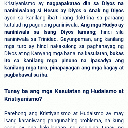
Kristiyanismo ay
nagpapakatao din sa Diyos na
naniniwalang si Hesus ay Diyos o Anak ng Diyos
ayon sa kanilang iba’t ibang doktrina sa paraang
katulad ng paganong paniniwala.
Ang mga Hudyo ay
naniniwala sa Isang Diyos lamang;
hindi sila
naniniwala sa Trinidad. Gayunpaman, ang kanilang
mga turo ay hindi nakakulong sa paghahayag ng
Diyos at ng Kanyang mga banal na kasulatan,
bukas
ito sa kanilang mga pinuno na ipasadya ang
kanilang mga turo, pinapayagan ang mga bagay at
pagbabawal sa iba.
Tunay ba ang mga Kasulatan ng Hudaismo at
Kristiyanismo?
Parehong ang Kristiyanismo at Hudaismo ay may
isang karaniwang pangunahing problema, na kung
saan ay ang kakulangan ng pagiging tunay ng