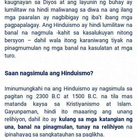
kaugnayan sa Diyos at ang layunin ng buhay ay
lumilitaw na hindi maliwanag sa diwa na ang ilang
mga paaralan ay nagbibigay ng iba’t ibang mga
pagpapalagay. Ang Hinduismo ay hindi lumilitaw na
banal na nagmula -kahit sa kasalukuyan nitong
bersyon – dahil wala itong karaniwang tiyak na
pinagmumulan ng mga banal na kasulatan at mga
turo.
Saan nagsimula ang Hinduismo?
Iminumungkahi na ang Hinduismo ay nagsimula sa
pagitan ng 2300 B.C at 1500 B.C. na tila mas
matanda kaysa sa Kristiyanismo at Islam.
Gayunpaman, hindi ito maaaring ang unang
relihiyon, dahil ito ay
kulang sa mga katangian ng
una, banal na pinagmulan, tunay na relihiyon
na
ipinahayag sa sangkatauhan sa paglikha.