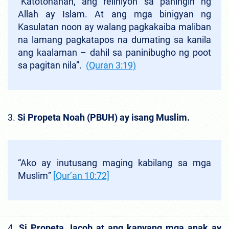
“Katotohanan, ang relihiyon sa paningin ng
Allah ay Islam. At ang mga binigyan ng
Kasulatan noon ay walang pagkakaiba maliban
na lamang pagkatapos na dumating sa kanila
ang kaalaman – dahil sa paninibugho ng poot
sa pagitan nila”.
(Quran 3:19)
3.
Si Propeta Noah (PBUH) ay isang Muslim.
“Ako ay inutusang maging kabilang sa mga
Muslim
”
[Qur’an 10:72]
4.
Si Propeta Jacob at ang kanyang mga anak ay