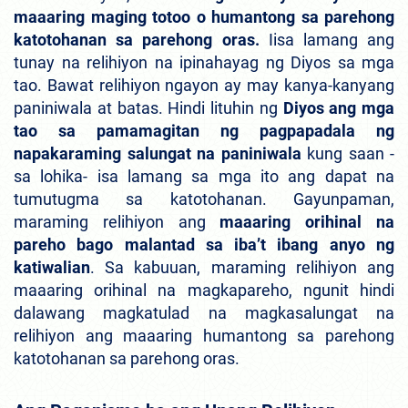
maaaring maging totoo o humantong sa parehong
katotohanan sa parehong oras.
Iisa lamang ang
tunay na relihiyon na ipinahayag ng Diyos sa mga
tao. Bawat relihiyon ngayon ay may kanya-kanyang
paniniwala at batas. Hindi lituhin ng
Diyos ang mga
tao sa pamamagitan ng pagpapadala ng
napakaraming salungat na paniniwala
kung saan -
sa lohika- isa lamang sa mga ito ang dapat na
tumutugma sa katotohanan. Gayunpaman,
maraming relihiyon ang
maaaring orihinal na
pareho bago malantad sa iba’t ibang anyo ng
katiwalian
. Sa kabuuan, maraming relihiyon ang
maaaring orihinal na magkapareho, ngunit hindi
dalawang magkatulad na magkasalungat na
relihiyon ang maaaring humantong sa parehong
katotohanan sa parehong oras.