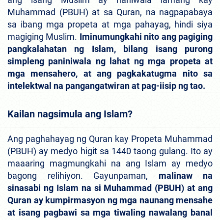
Muhammad (PBUH) at sa Quran, na nagpapabaya
sa ibang mga propeta at mga pahayag, hindi siya
magiging Muslim.
Iminumungkahi nito ang pagiging
pangkalahatan ng Islam, bilang isang purong
simpleng paniniwala ng lahat ng mga propeta at
mga mensahero, at ang pagkakatugma nito sa
intelektwal na pangangatwiran at pag-iisip ng tao.
Kailan nagsimula ang Islam?
Ang paghahayag ng Quran kay Propeta Muhammad
(PBUH) ay medyo higit sa 1440 taong gulang. Ito ay
maaaring magmungkahi na ang Islam ay medyo
bagong relihiyon. Gayunpaman,
malinaw na
sinasabi ng Islam na si Muhammad (PBUH) at ang
Quran ay kumpirmasyon ng mga naunang mensahe
at isang pagbawi sa mga tiwaling nawalang banal