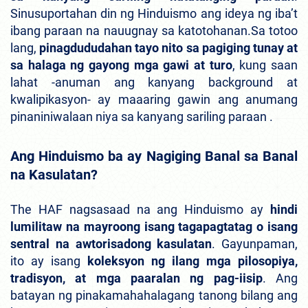
Sinusuportahan din ng Hinduismo ang ideya ng iba’t
ibang paraan na nauugnay sa katotohanan.Sa totoo
lang,
pinagdududahan tayo nito sa pagiging tunay at
sa halaga ng gayong mga gawi at turo
, kung saan
lahat -anuman ang kanyang background at
kwalipikasyon- ay maaaring gawin ang anumang
pinaniniwalaan niya sa kanyang sariling paraan .
Ang Hinduismo ba ay Nagiging Banal sa Banal
na Kasulatan?
The HAF nagsasaad na ang Hinduismo ay
hindi
lumilitaw na mayroong isang tagapagtatag o isang
sentral na awtorisadong kasulatan
. Gayunpaman,
ito ay isang
koleksyon ng ilang mga pilosopiya,
tradisyon, at mga paaralan ng pag-iisip
. Ang
batayan ng pinakamahahalagang tanong bilang ang