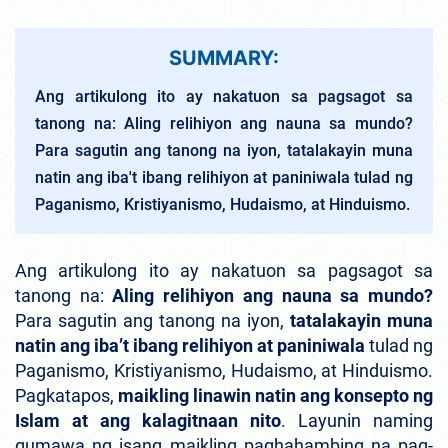
SUMMARY:
Ang artikulong ito ay nakatuon sa pagsagot sa
tanong na: Aling relihiyon ang nauna sa mundo?
Para sagutin ang tanong na iyon, tatalakayin muna
natin ang iba't ibang relihiyon at paniniwala tulad ng
Paganismo, Kristiyanismo, Hudaismo, at Hinduismo.
Ang artikulong ito ay nakatuon sa pagsagot sa
tanong na:
Aling relihiyon ang nauna sa mundo?
Para sagutin ang tanong na iyon,
tatalakayin muna
natin ang iba’t ibang relihiyon at paniniwala
tulad ng
Paganismo, Kristiyanismo, Hudaismo, at Hinduismo.
Pagkatapos,
maikling linawin natin ang konsepto ng
Islam at ang kalagitnaan nito
. Layunin naming
gumawa ng isang maikling paghahambing na pag-