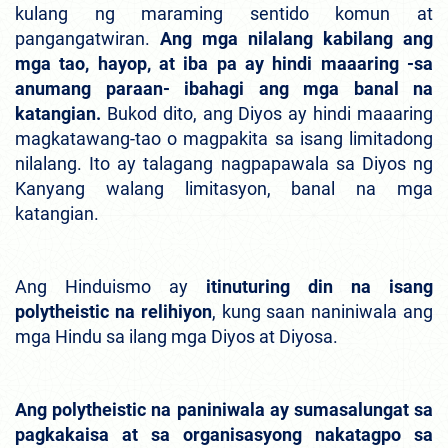
kulang ng maraming sentido komun at
pangangatwiran.
Ang mga nilalang kabilang ang
mga tao, hayop, at iba pa ay hindi maaaring -sa
anumang paraan- ibahagi ang mga banal na
katangian.
Bukod dito, ang Diyos ay hindi maaaring
magkatawang-tao o magpakita sa isang limitadong
nilalang. Ito ay talagang nagpapawala sa Diyos ng
Kanyang walang limitasyon, banal na mga
katangian.
Ang Hinduismo ay
itinuturing din na isang
polytheistic na relihiyon
, kung saan naniniwala ang
mga Hindu sa ilang mga Diyos at Diyosa.
Ang polytheistic na paniniwala ay sumasalungat sa
pagkakaisa at sa organisasyong nakatagpo sa