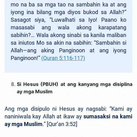
mo na ba sa mga tao na sambahin ka at ang
iyong ina bilang mga diyos bukod sa Allah?”
Sasagot siya, “Luwalhati sa Iyo! Paano ko
masasabi ang wala akong karapatang
sabihin?… Wala akong sinabi sa kanila maliban
sa iniutos Mo sa akin na sabihin: “Sambahin si
Allah—ang aking Panginoon at ang iyong
Panginoon!”
(Quran 5:116
-117)
Si Hesus (PBUH) at ang kanyang mga disiplina
ay mga Muslim
Ang mga disipulo ni Hesus ay nagsabi: “Kami ay
naniniwala kay Allah at ikaw ay
sumasaksi na kami
ay mga Muslim
.” [Qur’an 3:52]