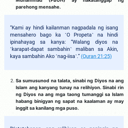
Muhammad (PBUH) ay nakatanggap ng
parehong mensahe.
“Kami ay hindi kailanman nagpadala ng isang
mensahero bago ka ˹O Propeta˺ na hindi
ipinahayag sa kanya: “Walang diyos na
˹karapat-dapat sambahin˺ maliban sa Akin,
kaya sambahin Ako ˹nag-iisa˺.”
(Quran 21:25)
Sa sumusunod na talata, sinabi ng Diyos na ang
Islam ang kanyang tunay na relihiyon. Sinabi rin
ng Diyos na ang mga taong tumanggi sa Islam
habang binigyan ng sapat na kaalaman ay may
inggit sa kanilang mga puso.