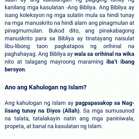
kanilang mga kasulatan -Ang Bibliya. Ang Bibliya ay
isang koleksyon ng mga sulatin mula sa hindi tunay
na mga manuskrito na hindi alam ang pinagmulan at
pinagmumulan. Bukod dito, ang pinakabagong
manuskrito para sa Bibliya ay tinatayang naisulat
libu-libong taon pagkatapos ng orihinal na
paghahayag. Ang Bibliya ay
wala sa orihinal na wika
nito at talagang mayroong maraming
iba’t ibang
bersyon
.
Ano ang Kahulogan ng Islam?
Ang kahulogan ng Islam ay
pagpapasakop sa Nag-
iisang tunay na Diyos (Allah)
. Sa mga sumusunod
na talata, tatalakayin natin ang mga paniniwala,
propeta, at banal na kasulatan ng Islam.