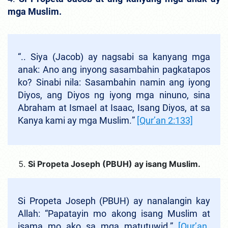
mga Muslim.
“..
Siya (Jacob) ay nagsabi sa kanyang mga
anak: Ano ang inyong sasambahin pagkatapos
ko? Sinabi nila: Sasambahin namin ang iyong
Diyos, ang Diyos ng iyong mga ninuno, sina
Abraham at Ismael at Isaac, Isang Diyos
, at sa
Kanya kami ay mga Muslim.
”
[Qur’an 2:133]
Si Propeta Joseph (PBUH) ay isang Muslim.
Si Propeta Joseph (PBUH) ay nanalangin kay
Allah: “Papatayin mo akong isang Muslim at
isama mo ako sa mga matutuwid
.”
[Qur’an