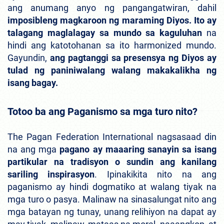
ang anumang anyo ng pangangatwiran, dahil
imposibleng magkaroon ng maraming Diyos. Ito ay
talagang maglalagay sa mundo sa kaguluhan
na
hindi ang katotohanan sa ito harmonized mundo.
Gayundin,
ang pagtanggi sa presensya ng Diyos ay
tulad ng paniniwalang walang makakalikha ng
isang bagay.
Totoo ba ang Paganismo sa mga turo nito?
The Pagan Federation International nagsasaad din
na ang mga
pagano ay maaaring sanayin sa isang
partikular na tradisyon o sundin ang kanilang
sariling inspirasyon
. Ipinakikita nito na ang
paganismo ay hindi dogmatiko at walang tiyak na
mga turo o pasya. Malinaw na sinasalungat nito ang
mga batayan ng tunay, unang relihiyon na dapat ay