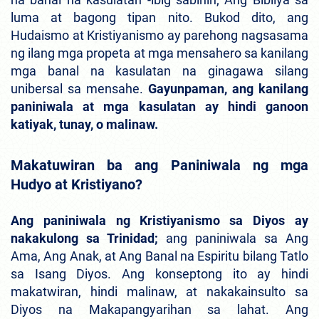
luma at bagong tipan nito. Bukod dito, ang
Hudaismo at Kristiyanismo ay parehong nagsasama
ng ilang mga propeta at mga mensahero sa kanilang
mga banal na kasulatan na ginagawa silang
unibersal sa mensahe.
Gayunpaman, ang kanilang
paniniwala at mga kasulatan ay hindi ganoon
katiyak, tunay, o malinaw.
Makatuwiran ba ang Paniniwala ng mga
Hudyo at Kristiyano?
Ang paniniwala ng Kristiyanismo sa Diyos ay
nakakulong sa Trinidad;
ang paniniwala sa Ang
Ama, Ang Anak, at Ang Banal na Espiritu bilang Tatlo
sa Isang Diyos. Ang konseptong ito ay hindi
makatwiran, hindi malinaw, at nakakainsulto sa
Diyos na Makapangyarihan sa lahat. Ang