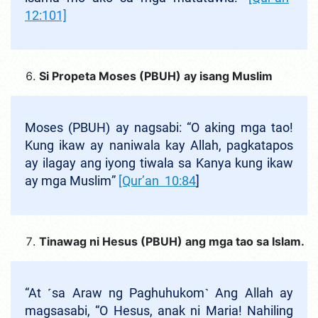
12:101]
Si Propeta Moses (PBUH) ay isang Muslim
Moses (PBUH) ay nagsabi: “O aking mga tao!
Kung ikaw ay naniwala kay Allah, pagkatapos
ay ilagay ang iyong tiwala sa Kanya
kung ikaw
ay mga Muslim
”
[Qur’an 10:84
]
Tinawag ni Hesus (PBUH) ang mga tao sa Islam.
“At ˹sa Araw ng Paghuhukom˺ Ang Allah ay
magsasabi, “O Hesus, anak ni Maria! Nahiling