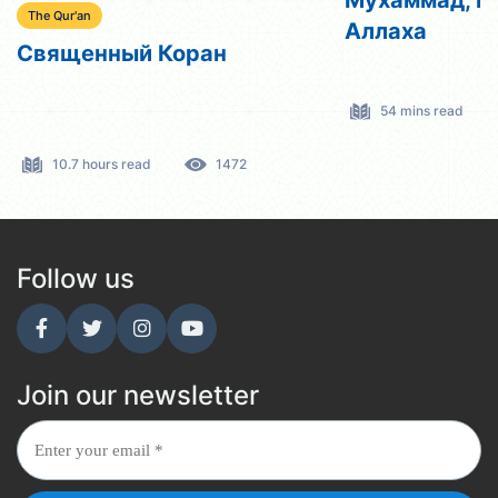
The Qur'an
Аллаха
Священный Коран
54 mins read
10.7 hours read
1472
Follow us
Join our newsletter