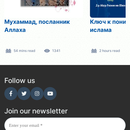
Мухаммад, посланник
Ключ к пони
Аллаха
ислама
54 mins read
1341
2 hours read
Follow us
Join our newsletter