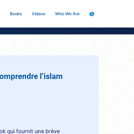
s
Books
Videos
Who We Are
🌎
 comprendre l’islam
ook qui fournit une brève