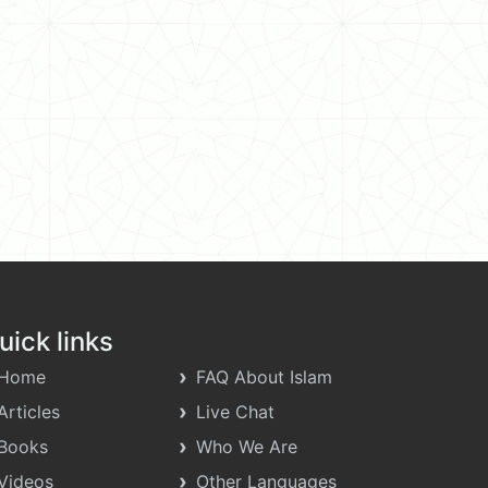
uick links
Home
FAQ About Islam
Articles
Live Chat
Books
Who We Are
Videos
Other Languages