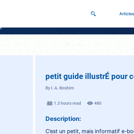
Article
am
petit guide illustrÉ pour
By I. A. Ibrahim
1.3 hours read
480
Description:
C’est un petit, mais informatif e-b