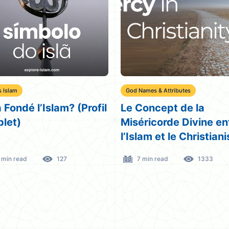
mes & Attributes
Morals & Ethics
oncept de la
La gentillesse envers 
ricorde Divine entre
animaux dans le Cora
am et le Christianisme
Ils aiment aussi les
animaux!
min read
1333
8 min read
2736