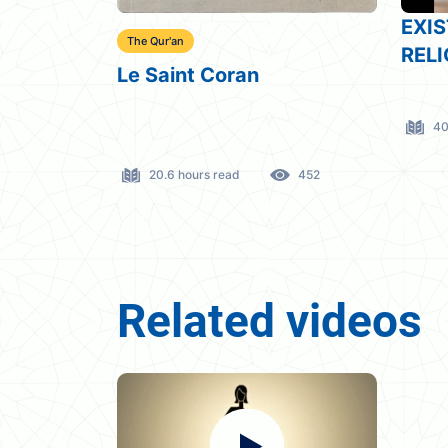
EXISTE-T-IL UNE VRAIE
Muha
RELIGION ?
d’All
40 mins read
387
1.
452
Related videos