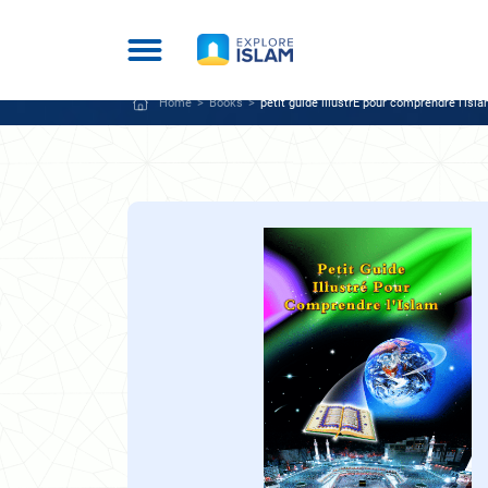
Home
Books
petit guide illustrÉ pour comprendre l’isl