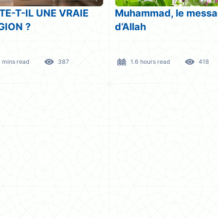
mmad, le messager
La femme dans l’ISLA
ah
dans la tradition judé
chrétienne
6 hours read
418
1.6 hours read
378