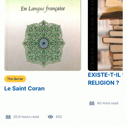
EXISTE-T-IL 
The Qur'an
RELIGION ?
Le Saint Coran
40 mins read
20.6 hours read
452