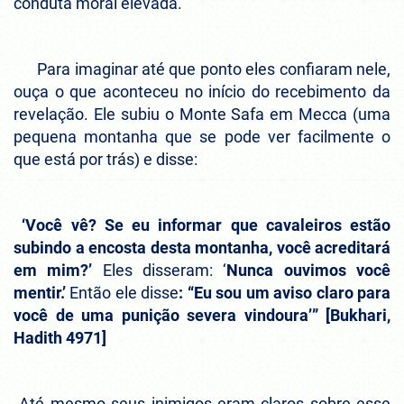
conduta moral elevada.
Para imaginar até que ponto eles confiaram nele,
ouça o que aconteceu no início do recebimento da
revelação. Ele subiu o Monte Safa em Mecca (uma
pequena montanha que se pode ver facilmente o
que está por trás) e disse:
‘Você vê? Se eu informar que cavaleiros estão
subindo a encosta desta montanha, você acreditará
em mim?’
Eles disseram: ‘
Nunca ouvimos você
mentir.’
Então ele disse
: “Eu sou um aviso claro para
você de uma punição severa vindoura’” [Bukhari,
Hadith 4971]
Até mesmo seus inimigos eram claros sobre esse