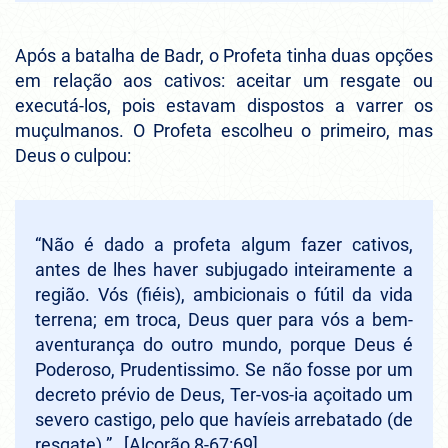
Após a batalha de Badr, o Profeta tinha duas opções
em relação aos cativos: aceitar um resgate ou
executá-los, pois estavam dispostos a varrer os
muçulmanos. O Profeta escolheu o primeiro, mas
Deus o culpou:
“Não é dado a profeta algum fazer cativos,
antes de lhes haver subjugado inteiramente a
região. Vós (fiéis), ambicionais o fútil da vida
terrena; em troca, Deus quer para vós a bem-
aventurança do outro mundo, porque Deus é
Poderoso, Prudentissimo. Se não fosse por um
decreto prévio de Deus, Ter-vos-ia açoitado um
severo castigo, pelo que havíeis arrebatado (de
resgate).”
[Alcorão 8-67:69]