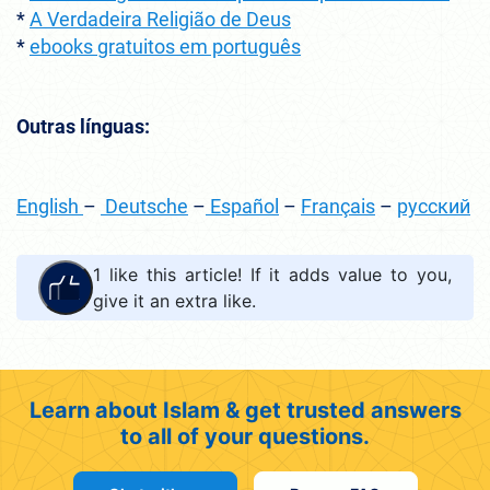
*
A Verdadeira Religião de Deus
*
ebooks gratuitos em português
Outras línguas:
English
–
Deutsche
–
Español
–
Français
–
русский
1
like this article! If it adds value to you,
give it an extra like.
Learn about Islam & get trusted answers
to all of your questions.