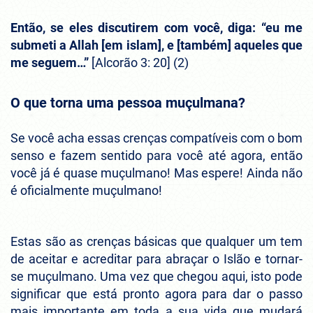
Então, se eles discutirem com você, diga: “eu me
submeti a Allah [em islam], e [também] aqueles que
me seguem…”
[Alcorão 3: 20] (2)
O que torna uma pessoa muçulmana?
Se você acha essas crenças compatíveis com o bom
senso e fazem sentido para você até agora, então
você já é quase muçulmano! Mas espere! Ainda não
é oficialmente muçulmano!
Estas são as crenças básicas que qualquer um tem
de aceitar e acreditar para abraçar o Islão e tornar-
se muçulmano. Uma vez que chegou aqui, isto pode
significar que está pronto agora para dar o passo
mais importante em toda a sua vida que mudará