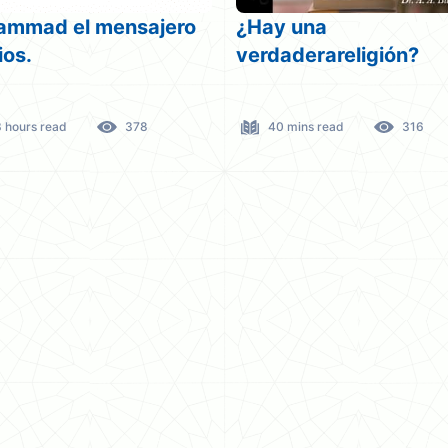
 una
Las mujeres en el Isl
aderareligión?
vs.mitos y tradiciones
Judaísmo ,Cristianis
la realidad
 mins read
316
1.6 hours read
713