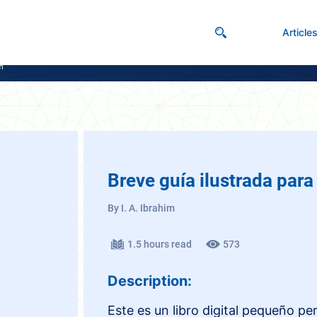
Article
am
Breve guía ilustrada para
By I. A. Ibrahim
1.5 hours read
573
Description:
Este es un libro digital pequeño pe