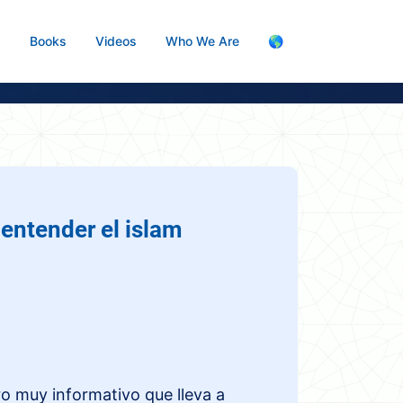
s
Books
Videos
Who We Are
🌎
 entender el islam
ro muy informativo que lleva a