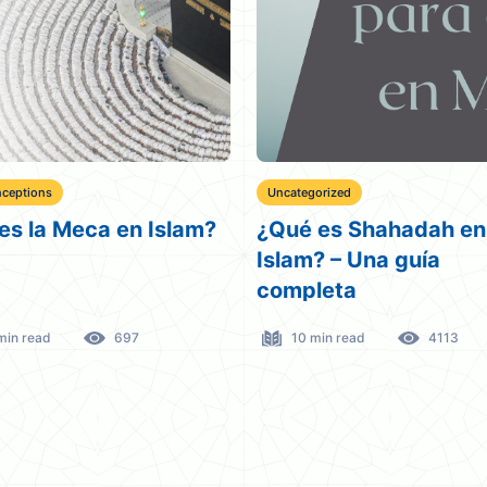
Tres Versículos Herm
gorized
de El Corán sobre el 
 es Shahadah en el
y la Compasión
m? – Una guía
leta
5 min read
24499
 min read
4113