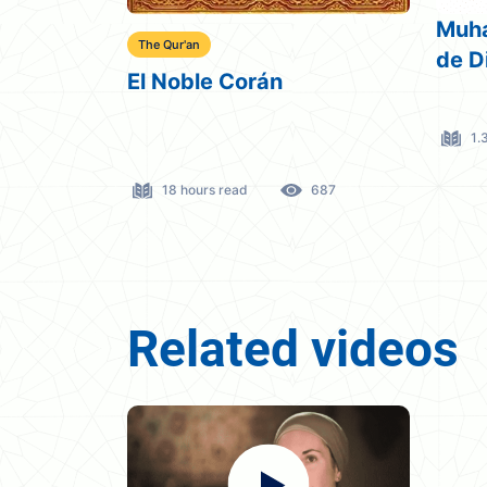
Muhammad el mensajero
¿Hay
de Dios.
verd
1.3 hours read
378
40
687
Related videos