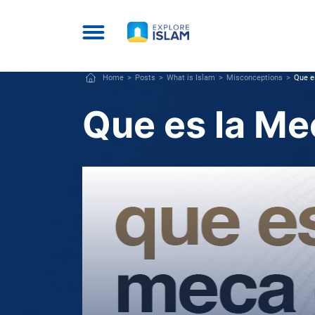
Home
Posts
What is Islam
Misconceptions
Que e
Que es la Me