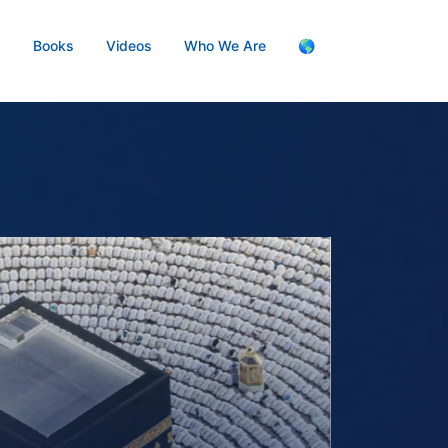
s
Books
Videos
Who We Are
🌎