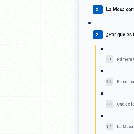
La Meca com
¿Por qué es 
Primera 
El nacim
Uno de lo
La Meca 