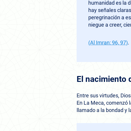
humanidad es la de
hay señales claras
peregrinación a es
niegue a creer, ci
(Al Imran: 96, 97)
.
El nacimiento 
Entre sus virtudes, Dios
En La Meca, comenzó la r
llamado a la bondad y l