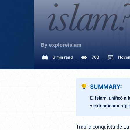
By exploreislam
6 min read
708
Novem
SUMMARY:
El Islam, unificó 
y extendiendo ráp
Tras la conquista de La 