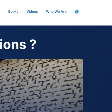
s
Books
Videos
Who We Are
🌎
ions ?