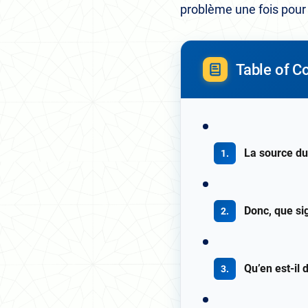
problème une fois pour 
Table of C
La source d
Donc, que sig
Qu’en est-il 