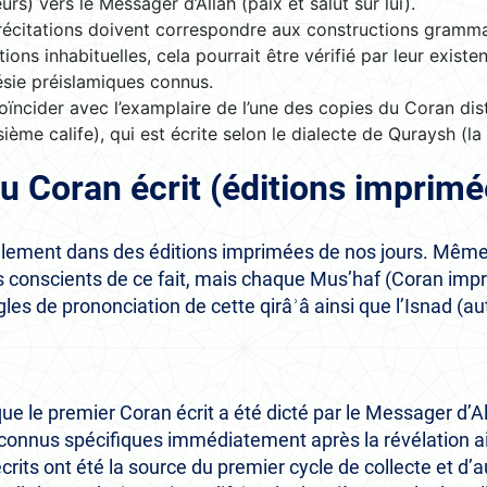
rs) vers le Messager d’Allah (paix et salut sur lui).
 récitations doivent correspondre aux constructions gramm
ions inhabituelles, cela pourrait être vérifié par leur exis
sie préislamiques connus.
coïncider avec l’examplaire de l’une des copies du Coran dis
ième calife), qui est écrite selon le dialecte de Quraysh (la
du Coran écrit (éditions imprimé
galement dans des éditions imprimées de nos jours. Même 
conscients de ce fait, mais chaque Mus’haf (Coran impri
ègles de prononciation de cette qirâʾâ ainsi que l’Isnad (au
que le premier Coran écrit a été dicté par le Messager d’Al
connus spécifiques immédiatement après la révélation ai
rits ont été la source du premier cycle de collecte et d’a