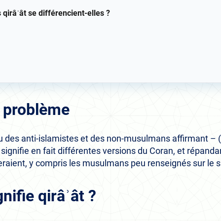
qirâʾât se différencient-elles ?
u problème
 des anti-islamistes et des non-musulmans affirmant – (
, signifie en fait différentes versions du Coran, et répanda
eraient, y compris les musulmans peu renseignés sur le s
nifie qirâʾât ?