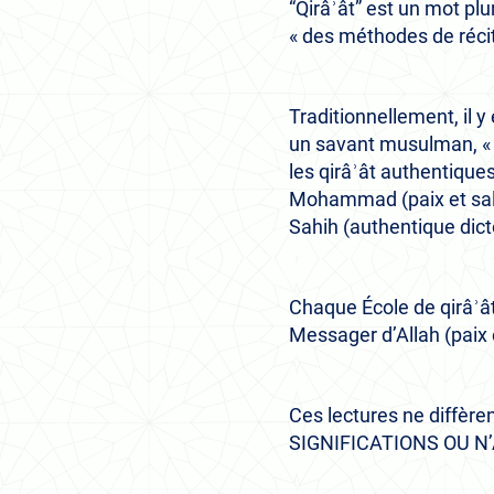
“Qirâʾât” est un mot plu
« des méthodes de réci
Traditionnellement, il 
un savant musulman, « 
les qirâʾât authentique
Mohammad (paix et salut
Sahih (authentique dic
Chaque École de qirâʾât
Messager d’Allah (paix et
Ces lectures ne diff
SIGNIFICATIONS OU N’