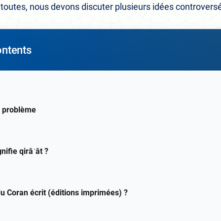
toutes, nous devons discuter plusieurs idées controvers
ontents
u problème
nifie qirâʾât ?
du Coran écrit (éditions imprimées) ?