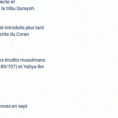
lecte et
 la tribu Quraysh.
é introduits plus tard
crite du Coran
 des érudits musulmans.
 89/707) et Yaḥya Ibn
rences en sept