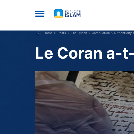
Home
Posts
The Qur'an
Compilation & Authenticity
Le Coran a-t-