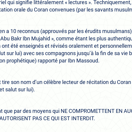
riel qui signifie littéralement « lectures ». Techniquement, 
tation orale du Coran convenues (par les savants musulm
y en a 10 reconnus (approuvés par les érudits musulmans)
Abu Bakr Ibn Mujahid », comme étant les plus authentiq
s ont été enseignés et révisés oralement et personnellem
 sur lui) avec ses compagnons jusqu’à la fin de sa vie b
ton prophétique) rapporté par Ibn Massoud.
 tire son nom d’un célèbre lecteur de récitation du Coran
 salut sur lui).
èrent que par des moyens qui NE COMPROMETTENT EN A
AUTORISENT PAS CE QUI EST INTERDIT.