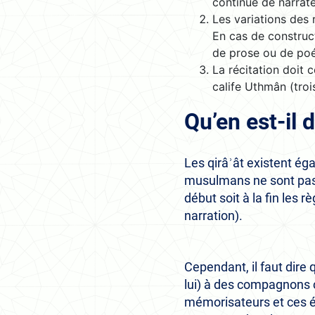
continue de narrateu
Les variations des
En cas de construct
de prose ou de poé
La récitation doit 
calife Uthmân (trois
Qu’en est-il 
Les qirâʾât existent é
musulmans ne sont pas 
début soit à la fin les r
narration).
Cependant, il faut dire 
lui) à des compagnons 
mémorisateurs et ces éc