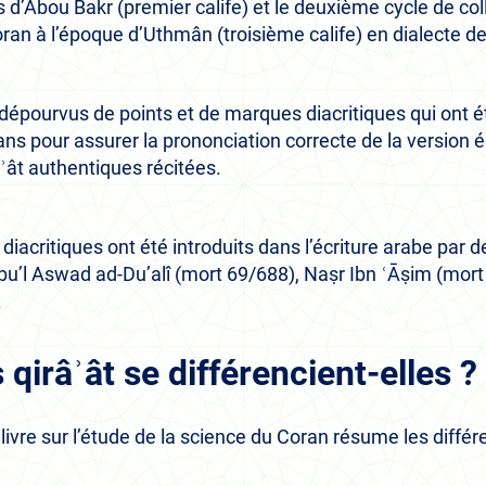
d’Abou Bakr (premier calife) et le deuxième cycle de col
oran à l’époque d’Uthmân (troisième calife) en dialecte de
 dépourvus de points et de marques diacritiques qui ont ét
ns pour assurer la prononciation correcte de la version é
ât authentiques récitées.
 diacritiques ont été introduits dans l’écriture arabe par
bu’l Aswad ad-Du’alî (mort 69/688), Naṣr Ibn ʿĀṣim (mort
.
qirâʾât se différencient-elles ?
 livre sur l’étude de la science du Coran résume les diffé