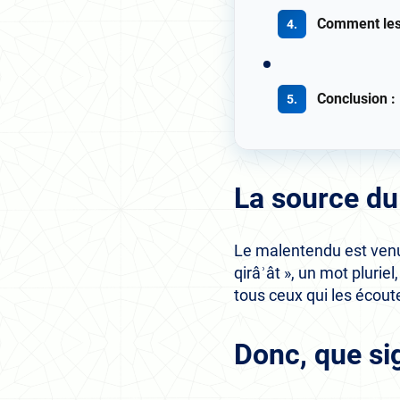
Comment les 
Conclusion :
La source d
Le malentendu est venu
qirâʾât », un mot pluriel
tous ceux qui les écout
Donc, que sig