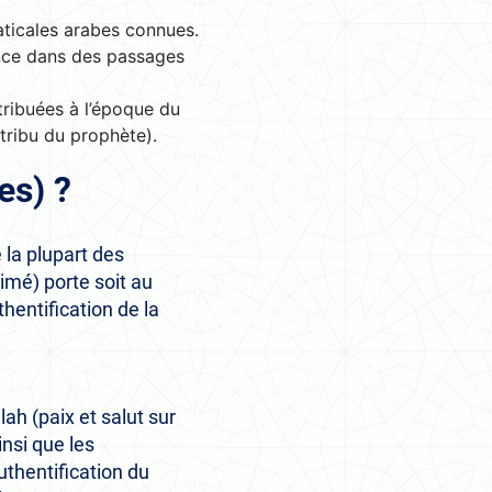
aticales arabes connues.
tence dans des passages
tribuées à l’époque du
 tribu du prophète).
es) ?
la plupart des
mé) porte soit au
thentification de la
lah (paix et salut sur
nsi que les
uthentification du