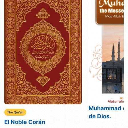
Muhammad el
The Qur'an
de Dios.
El Noble Corán