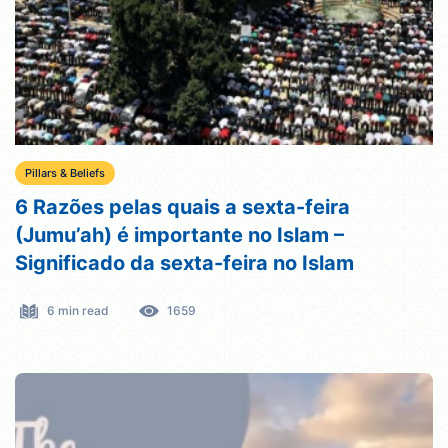
Pillars & Beliefs
6 Razões pelas quais a sexta-feira
(Jumu’ah) é importante no Islam –
Significado da sexta-feira no Islam
6 min read
1659