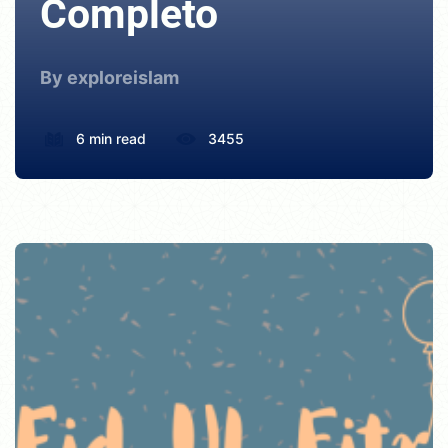
Completo
By exploreislam
6 min read
3455