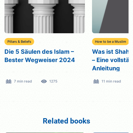
Pillars & Beliefs
How to be a Muslim
Die 5 Säulen des Islam –
Was ist Shaha
Bester Wegweiser 2024
– Eine vollstä
Anleitung
7 min read
1275
11 min read
Related books