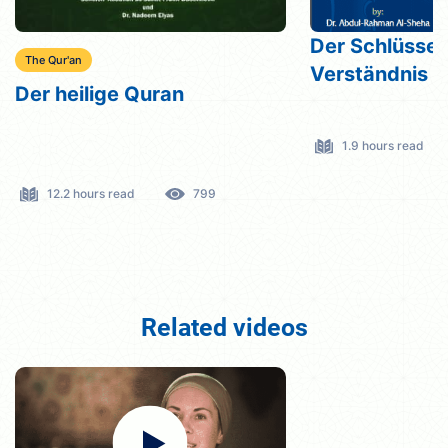
Der Schlüssel
The Qur'an
Verständnis d
Der heilige Quran
1.9 hours read
12.2 hours read
799
Related videos