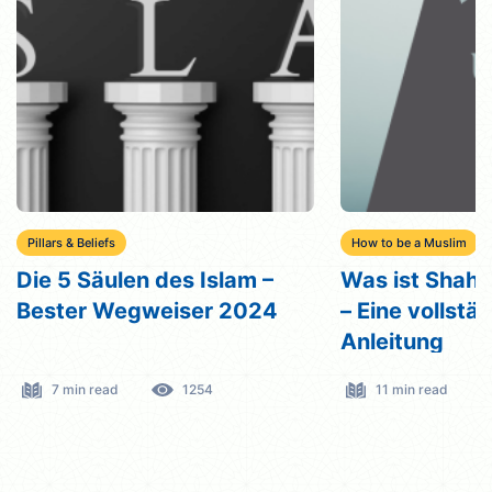
Pillars & Beliefs
How to be a Muslim
Die 5 Säulen des Islam –
Was ist Shaha
Bester Wegweiser 2024
– Eine vollstä
Anleitung
7 min read
1254
11 min read