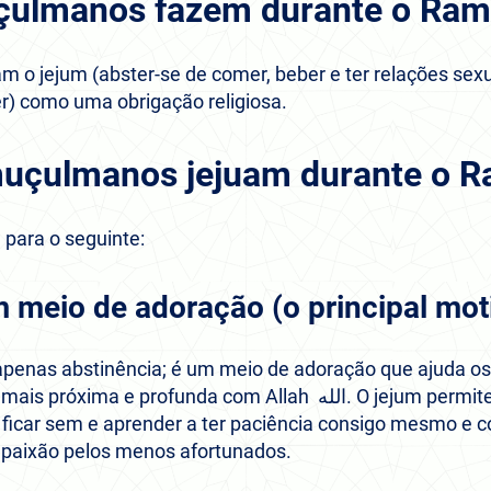
çulmanos fazem durante o Ram
 o jejum (abster-se de comer, beber e ter relações sexua
) como uma obrigação religiosa.
muçulmanos jejuam durante o 
para o seguinte:
m meio de adoração (o principal mot
 apenas abstinência; é um meio de adoração que ajuda 
rofunda com Allah الله. O jejum permite que cada indivíduo
a ficar sem e aprender a ter paciência consigo mesmo e 
paixão pelos menos afortunados.