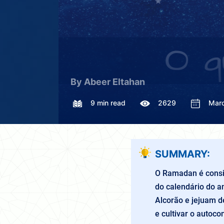
By Abeer Eltahan
9 min read
2629
Marc
SUMMARY:
O Ramadan é consi
do calendário do 
Alcorão e jejuam d
e cultivar o autocon