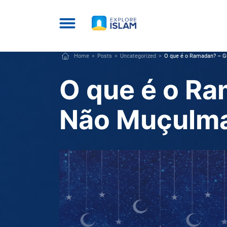
Home
Posts
Uncategorized
O que é o Ramadan? – 
O que é o R
Não Muçulm