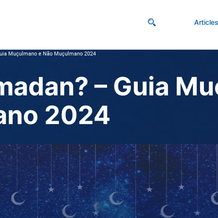
Article
Guia Muçulmano e Não Muçulmano 2024
amadan? – Guia M
ano 2024