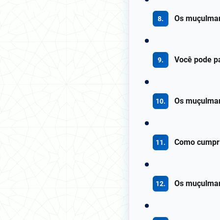
Os muçulman
Você pode p
Os muçulman
Como cumpri
Os muçulman