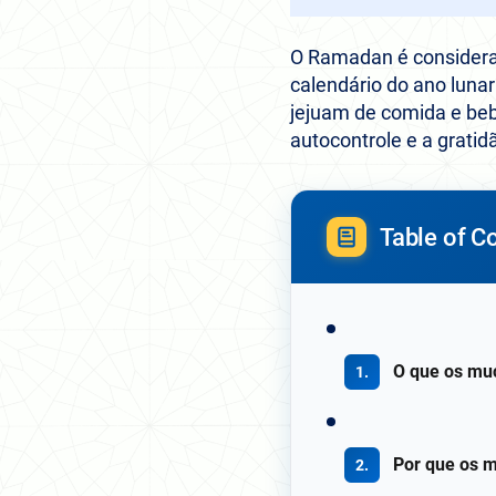
O Ramadan é considera
calendário do ano lun
jejuam de comida e beb
autocontrole e a gratid
Table of C
O que os mu
Por que os 