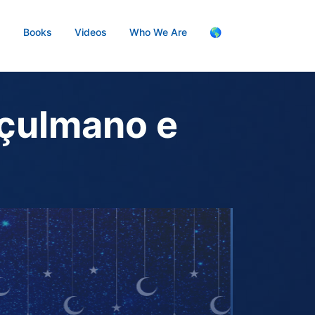
s
Books
Videos
Who We Are
🌎
uçulmano e