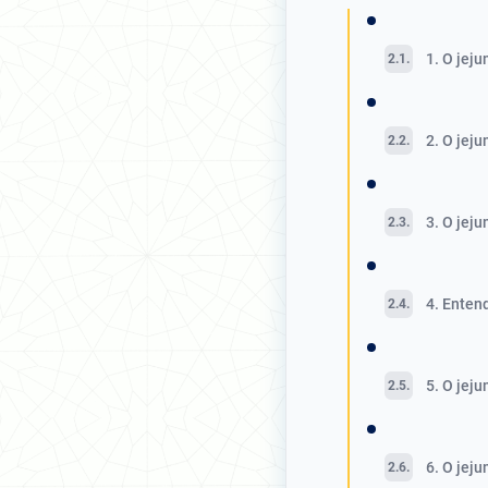
1. O jej
2. O jeju
3. O jeju
4. Entend
5. O jej
6. O jeju