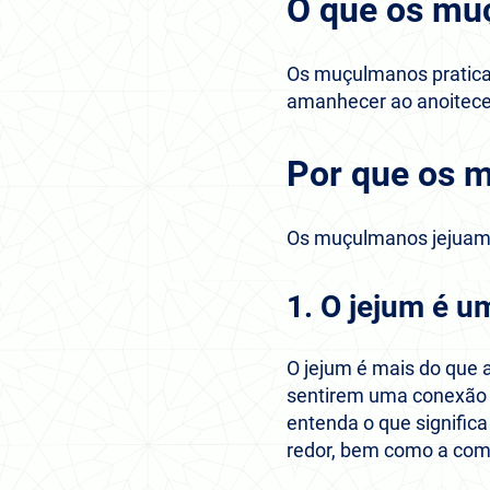
O que os mu
Os muçulmanos praticam
amanhecer ao anoitecer
Por que os 
Os muçulmanos jejuam 
1. O jejum é u
O jejum é mais do que
sentirem uma conexão mais próxima e p
entenda o que signific
redor, bem como a com