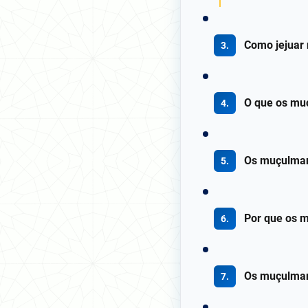
Como jejua
O que os mu
Os muçulman
Por que os 
Os muçulman