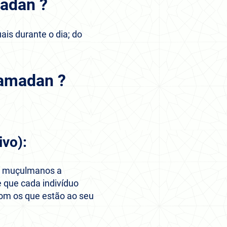
adan ?
is durante o dia; do
Ramadan ?
ivo):
os muçulmanos a
com os que estão ao seu