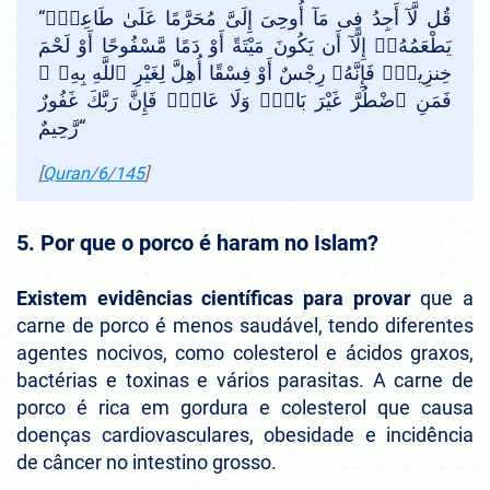
“
قُل لَّآ أَجِدُ فِى مَآ أُوحِىَ إِلَىَّ مُحَرَّمًا عَلَىٰ طَاعِمٍۢ
يَطْعَمُهُۥٓ إِلَّآ أَن يَكُونَ مَيْتَةً أَوْ دَمًا مَّسْفُوحًا أَوْ لَحْمَ
خِنزِيرٍۢ فَإِنَّهُۥ رِجْسٌ أَوْ فِسْقًا أُهِلَّ لِغَيْرِ ٱللَّهِ بِهِۦ ۚ
فَمَنِ ٱضْطُرَّ غَيْرَ بَاغٍۢ وَلَا عَادٍۢ فَإِنَّ رَبَّكَ غَفُورٌ
رَّحِيمٌ
“
[
Quran/6/145
]
5. Por que o porco é haram no Islam?
Existem evidências científicas para provar
que a
carne de porco é menos saudável, tendo diferentes
agentes nocivos, como colesterol e ácidos graxos,
bactérias e toxinas e vários parasitas. A carne de
porco é rica em gordura e colesterol que causa
doenças cardiovasculares, obesidade e incidência
de câncer no intestino grosso.