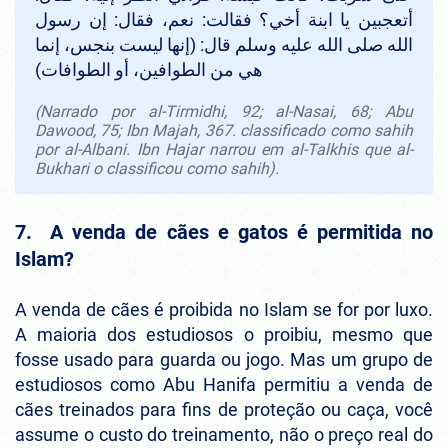
أتعجبين يا ابنة أخي؟ فقالت: نعم، فقال: إن رسول
الله صلى الله عليه وسلم قال: (إنها ليست بنجس، إنما
هي من الطوافين، أو الطوافات)
(Narrado por al-Tirmidhi, 92; al-Nasai, 68; Abu
Dawood, 75; Ibn Majah, 367. classificado como sahih
por al-Albani. Ibn Hajar narrou em al-Talkhis que al-
Bukhari o classificou como sahih).
7. A venda de cães e gatos é permitida no
Islam?
A venda de cães é proibida no Islam se for por luxo.
A maioria dos estudiosos o proibiu, mesmo que
fosse usado para guarda ou jogo. Mas um grupo de
estudiosos como Abu Hanifa permitiu a venda de
cães treinados para fins de proteção ou caça, você
assume o custo do treinamento, não o preço real do