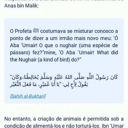
Anas bin Malik:
O Profeta ﷺ costumava se misturar conosco a
ponto de dizer a um irmão mais novo meu: ‘Ó
Aba ‘Umair! O que o nughair (uma espécie de
pássaro) fez?”mine, ‘O Aba `Umair! What did
the Nughair (a kind of bird) do?
“
“
كَانَ رَسُولُ اللَّهِ صَلَّى اللهُ عَلَيْهِ وَسَلَّمَ يُخَالِطُنَا،وَكَانَ
يَا أَبَا عُمَيْرٍ، مَا فَعَلَ النُّغَيْر
“
يَقُولُ لِأَخٍ لِي:
[Sahih al-Bukhari]
No entanto, a criação de animais é permitida sob a
condição de alimentá-los e não torturá-los. Ibn ‘Umar