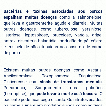
Bactérias e toxinas associadas aos porcos
espalham muitas doenças
como a salmonelose,
que leva a gastroenterite aguda e diarreia. Muitas
outras doenças, como tuberculose, yersiniose,
listeriose, leptospirose, brucelose, varíola, gripe,
antraz, disenteria balantidial, podridão do pé, cólera
e erisipeloide são atribuídas ao consumo de carne
de porco.
Existem muitas outras doenças como Ascaris,
Ancilostomíase, Toxoplasmose, Triquinelose,
Cisticercose com
sinais de transtornos mentais,
Pneumonia, Sangramento dos pulmões
(hemoptise), que
pode levar à morte ou à loucura
. O
paciente pode ficar cego e surdo. Os nitratos usados
na carne suína e em produtos suínos como aditivos